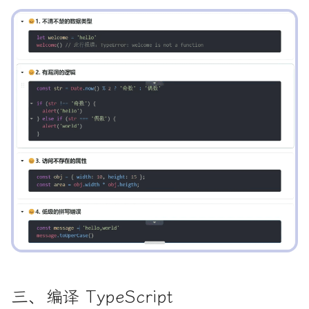
势？
真机底部间隙
JS本地存储读取
撤销commit操作
iPhone 连接电脑频繁出现
获取用户收货地址
微信后退到指定页面
二进制文件流下载
在65%的问题
7. TypeScript 的 symbol
Headers 对象
结束北漂要做的事情
窗问题
Node 版本
型
我的账单
Hexo
微信小程序
黑暗模式
Vuex
TypeScript
高德地图
成考
测试主题
前端流程图开源框架
常用功能
8. 函数的扩展
07.异步操作
JSX 语法
7.Vue相关
元素前后追加元素
上手即用的模版化uniapp-
JavaScript中Object.assign
未拉去最新单身已经commit
顶部导航的一些知识
视频教程记录
列表项选中高亮
::v-deep和/deep/和的区
IntersectionObserver
vue2
网课相关
的使用
提交
重启访达
PicGo剪切板上传无反应
什么
8. TypeScript 的函数类型
Mac
技术框架相关
Eslint
WebAPI
档案相关
字体
9. 数组的扩展
08.DOM
生命周期方法
其他
换行
订阅号服务号小程序
多选框默认选中全部不允
Intl.RelativeTimeFormat
上线前的分包问题
JavaScript去除字符串空格
本地仓库关联远程仓库
限免App
PicGo插件安装失败问题
改
一个增强console.log可读
9. TypeScript 的对象类型
MkDocs
规范标准
相关文章
面试题
联通移动电信
函数
10. 对象的扩展
09.事件
React-Router
的Vite插件
记录一些常用API规定及介
Intl segmenter API
如何让输入框保持焦点不
JavaScript时间库Moment.js
终端中文乱码问题
Mac
brew是什么Mac怎么安装
子组件修改数据影响父组
10. TypeScript 的 interf
VPN
配置相关
图像处理
11. 对象的新增方法
10.浏览器模型
ReactDOM
题
创建项目报错
接口
Offline 应用
微信小程序预览
JavaScript模版字符串
解决仓库中存在DS_Store的
iTerm2 3.5.0 中文版 Ma
Vscode
CSS 概述
12. 运算符的扩展
11.附录：网页元素接口
Redux的用法
问题
大的终端模拟器
循环调取接口提示语显示
发布 Vue3 尤雨溪犯的3个
11. TypeScript 的 class
Page Lifecycle API
方法封装
每一个都需开发者警惕
型
console.timeEnd
云存储
响应式布局：media query
13. Symbol
静态方法
通过github存储一些安装包
通过n模块安装指定Node
数据传递
Page Visibility API
返回不同的页面判断
本地启项目服务的时候报
12. TypeScript 泛型
删除对象中某条数据
其他
基本操作
14. Set 和 Map 数据结构
React测试
sockjs-node/info?
非常用命令
浏览器打印保存pdf重命名
Point lock API
t=1731490137384
API
13. TypeScript 的 Enum
判断数据是否在某个数据对象
内网穿透
position
15. Proxy
TypeScript的用法
型
中
父子组件通信与事件触发
Request API
理解Vue3的CompositionA
uCharts
刷机
CSS 属性
16. Reflect
Webpack
三、编译 TypeScript
14. TypeScript 的类型断
判断数组对象中是否有相同字
父组件向子组件传递数据
Response API