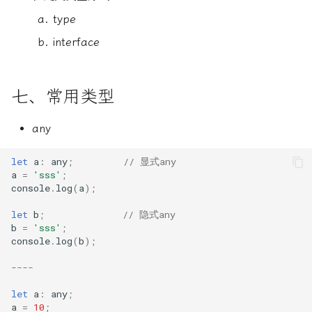
type
interface
七、常用类型
any
let
a
:
any
;
// 显式any
a
=
'sss'
;
console
.
log
(
a
);
let
b
;
// 隐式any
b
=
'sss'
;
console
.
log
(
b
);
----
let
a
:
any
;
a
=
10
;