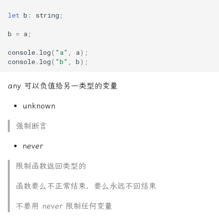
let
b
:
string
;
b
=
a
;
console
.
log
(
"a"
,
a
);
console
.
log
(
"b"
,
b
);
any 可以负值给另一类型的变量
unknown
强制断言
never
限制函数返回类型的
函数要么不正常结束，要么永远不回结束
不要用 never 限制任何变量