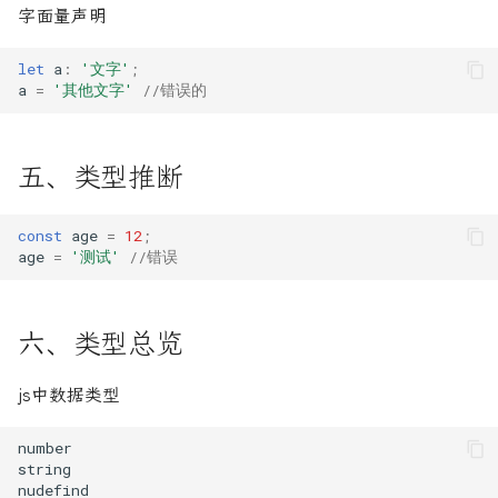
函数式编程
字面量声明
Mixin
let
a
:
'文字'
;
a
=
'其他文字'
//错误的
SIMD
五、类型推断
const
age
=
12
;
age
=
'测试'
//错误
六、类型总览
js中数据类型