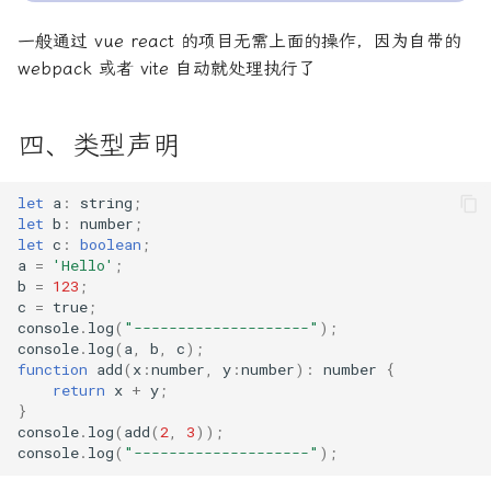
25. Module 的加载实现
身份认证
一般通过 vue react 的项目无需上面的操作，因为自带的
是否包含某个字符
24. TypeScript 的注释指
webpack 或者 vite 自动就处理执行了
26. 编程风格
阿里网盘
条件判断优化
25. tsconfig.json
27. 读懂 ECMAScript 规
四、类型声明
格式转换为antd中table使用
26. tsc 命令行编译器
28. 异步遍历器
检测数组中是否存在该数据
TypeScript 的 ES6 类型
let
a
:
string
;
let
b
:
number
;
29. ArrayBuffer
let
c
:
boolean
;
解构赋值修改对象键值
TypeScript 类型缩小
a
=
'Hello'
;
30. 最新提案
b
=
123
;
c
=
true
;
其他
TypeScript 项目使用 npm
console
.
log
(
"--------------------"
);
模块
31. 装饰器
console
.
log
(
a
,
b
,
c
);
function
add
(
x
:
number
,
y
:
number
)
:
number
{
TypeScript 的 React 支持
return
x
+
y
;
32. 参考链接
}
console
.
log
(
add
(
2
,
3
));
类型运算
鸣谢
console
.
log
(
"--------------------"
);