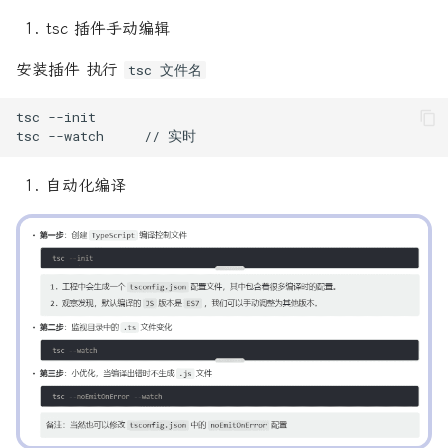
段
图床相关
响应式布局
17. Promise 对象
WebpackDevServer
tsc 插件手动编辑
15. TypeScript 模块
网页打印
Server-Sent Events
安装插件 执行
tsc 文件名
字符串JSON与JSON互转
在线编辑器
变形
18. Iterator 和 for...of 
16. TypeScript namespa
计算属性返回Boolean值
环
Service Worker
寻找数组对象的某个数据
开发环境
CSS的单位
17. TypeScript 装饰器
19. Generator 函数的语
SVG 图像
异步编程
抓包工具相关
Advance
自动化编译
Promise,async,await
18. 装饰器（旧语法）
20. Generator 函数的异
URL 对象
应用
服务器相关
Feature
数据筛选
19. declare 关键字
URLSearchParams 对象
21. async 函数
流程图相关
Layout
数组合并
20. d.ts 类型声明文件
Web Share API
22. Class 的基本语法
科学上网
Selectors
数组和字符串互转
21. TypeScript 类型运算
Web Audio API
23. Class 的继承
装机必备
Text
数组对象层级格式转换
22. TypeScript 的类型映
Web Components
24. Module 的语法
谷歌浏览器
数组对象筛选指定后缀文件
23. TypeScript 类型工具
WebSocket