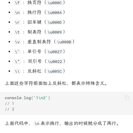
：换页符（
）
\f
\u000C
：换行符（
）
\n
\u000A
：回车键（
）
\r
\u000D
：制表符（
）
\t
\u0009
：垂直制表符（
）
\v
\u000B
：单引号（
）
\'
\u0027
：双引号（
）
\"
\u0022
：反斜杠（
）
\\
\u005C
上面这些字符前面加上反斜杠，都表示特殊含义。
console
.
log
(
'1\n2'
)
// 1
// 2
上面代码中，
表示换行，输出的时候就分成了两行。
\n