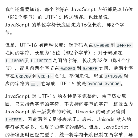
我们还需要知道，每个字符在 JavaScript 内部都是以16位
（即2个字节）的 UTF-16 格式储存。也就是说，
JavaScript 的单位字符长度固定为16位长度，即2个字
节。
但是，UTF-16 有两种长度：对于码点在
到
U+0000
U+FFFF
之间的字符，长度为16位（即2个字节）；对于码点在
到
之间的字符，长度为32位（即4个字
U+10000
U+10FFFF
节），而且前两个字节在
到
之间，后两个字
0xD800
0xDBFF
节在
到
之间。举例来说，码点
对
0xDC00
0xDFFF
U+1D306
应的字符为
它写成 UTF-16 就是
。
𝌆，
0xD834 0xDF06
JavaScript 对 UTF-16 的支持是不完整的，由于历史原
因，只支持两字节的字符，不支持四字节的字符。这是因为
JavaScript 第一版发布的时候，Unicode 的码点只编到
，因此两字节足够表示了。后来，Unicode 纳入的
U+FFFF
字符越来越多，出现了四字节的编码。但是，JavaScript
的标准此时已经定型了，统一将字符长度限制在两字节，导