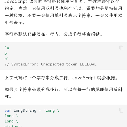
JavaScript 语言的字符串只使用单引号，本教程遵守这个
10.14 IndexedDB API
段
图床相关
响应式布局
17. Promise 对象
WebpackDevServer
git remote
约定。当然，只使用双引号也完全可以。重要的是坚持使用
15. TypeScript 模块
网页打印
Server-Sent Events
一种风格，不要一会使用单引号表示字符串，一会又使用双
10.15 Web Worker
字符串JSON与JSON互转
在线编辑器
变形
18. Iterator 和 for...of 循
git reset
引号表示。
16. TypeScript namespace
计算属性返回Boolean值
环
Service Worker
寻找数组对象的某个数据
字符串默认只能写在一行内，分成多行将会报错。
开发环境
CSS的单位
git restore
17. TypeScript 装饰器
19. Generator 函数的语法
SVG 图像
异步编程
'a
抓包工具相关
Advance
git rev-parse
b
Promise,async,await
18. 装饰器（旧语法）
20. Generator 函数的异步
URL 对象
c'
应用
服务器相关
Feature
git revert
// SyntaxError: Unexpected token ILLEGAL
数据筛选
19. declare 关键字
URLSearchParams 对象
21. async 函数
流程图相关
Layout
git rm
上面代码将一个字符串分成三行，JavaScript 就会报错。
数组合并
20. d.ts 类型声明文件
Web Share API
如果长字符串必须分成多行，可以在每一行的尾部使用反斜
22. Class 的基本语法
科学上网
Selectors
git show
数组和字符串互转
21. TypeScript 类型运算符
杠。
Web Audio API
23. Class 的继承
装机必备
Text
git stash
数组对象层级格式转换
22. TypeScript 的类型映射
var
longString
=
'Long \
Web Components
long \
24. Module 的语法
谷歌浏览器
Git switch
long \
数组对象筛选指定后缀文件
23. TypeScript 类型工具
WebSocket
string'
;