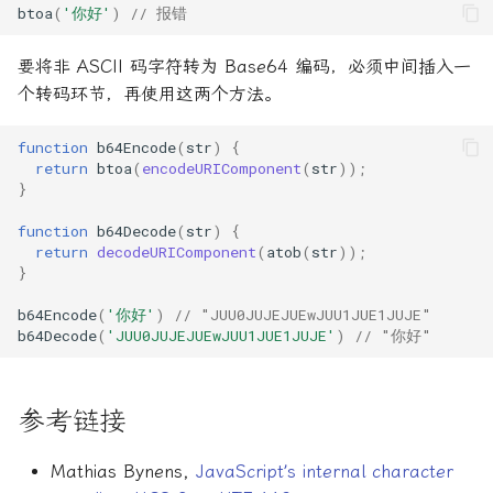
btoa
(
'你好'
)
// 报错
要将非 ASCII 码字符转为 Base64 编码，必须中间插入一
个转码环节，再使用这两个方法。
function
b64Encode
(
str
)
{
return
btoa
(
encodeURIComponent
(
str
));
}
function
b64Decode
(
str
)
{
return
decodeURIComponent
(
atob
(
str
));
}
b64Encode
(
'你好'
)
// "JUU0JUJEJUEwJUU1JUE1JUJE"
b64Decode
(
'JUU0JUJEJUEwJUU1JUE1JUJE'
)
// "你好"
参考链接
Mathias Bynens,
JavaScript’s internal character