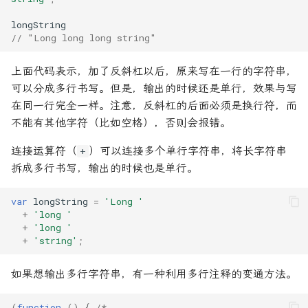
25. Module 的加载实现
身份认证
git tag
longString
是否包含某个字符
24. TypeScript 的注释指令
// "Long long long string"
26. 编程风格
阿里网盘
git update-index
条件判断优化
25. tsconfig.json
上面代码表示，加了反斜杠以后，原来写在一行的字符串，
27. 读懂 ECMAScript 规格
git update-ref
可以分成多行书写。但是，输出的时候还是单行，效果与写
格式转换为antd中table使用
26. tsc 命令行编译器
在同一行完全一样。注意，反斜杠的后面必须是换行符，而
28. 异步遍历器
git write-tree
不能有其他字符（比如空格），否则会报错。
检测数组中是否存在该数据
TypeScript 的 ES6 类型
29. ArrayBuffer
连接运算符（
）可以连接多个单行字符串，将长字符串
+
解构赋值修改对象键值
TypeScript 类型缩小
拆成多行书写，输出的时候也是单行。
30. 最新提案
其他
TypeScript 项目使用 npm
var
longString
=
'Long '
模块
31. 装饰器
+
'long '
+
'long '
+
'string'
;
TypeScript 的 React 支持
32. 参考链接
如果想输出多行字符串，有一种利用多行注释的变通方法。
类型运算
鸣谢
(
function
()
{
/*