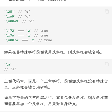
'\251'
// "©"
'\xA9'
// "©"
'\u00A9'
// "©"
'\172'
===
'z'
// true
'\x7A'
===
'z'
// true
'\u007A'
===
'z'
// true
如果在非特殊字符前面使用反斜杠，则反斜杠会被省略。
'\a'
// "a"
上面代码中，
是一个正常字符，前面加反斜杠没有特殊含
a
义，反斜杠会被自动省略。
如果字符串的正常内容之中，需要包含反斜杠，则反斜杠前
面需要再加一个反斜杠，用来对自身转义。