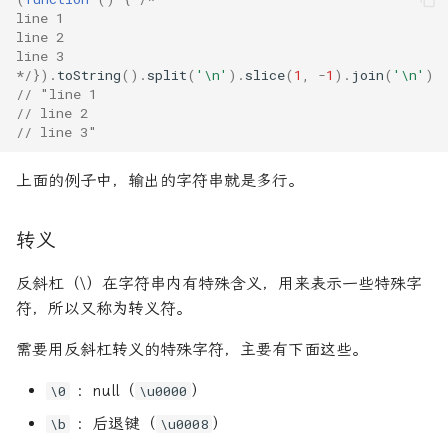
函数式编程
line 1
line 2
line 3
Mixin
*/
}).
toString
().
split
(
'\n'
).
slice
(
1
,
-
1
).
join
(
'\n'
)
// "line 1
SIMD
// line 2
// line 3"
上面的例子中，输出的字符串就是多行。
转义
反斜杠（\）在字符串内有特殊含义，用来表示一些特殊字
符，所以又称为转义符。
需要用反斜杠转义的特殊字符，主要有下面这些。
：null（
）
\0
\u0000
：后退键（
）
\b
\u0008