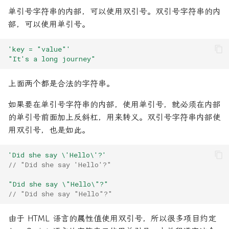
势？
真机底部间隙
JS本地存储读取
撤销commit操作
10.7 CORS 通信
7. TypeScript 的 symbol 类
Headers 对象
iPhone 连接电脑频繁出现
获取用户收货地址
微信后退到指定页面
二进制文件流下载
在65%的问题
单引号字符串的内部，可以使用双引号。双引号字符串的内
结束北漂要做的事情
8.7 属性的操作
型
窗问题
Node 版本
我的账单
Hexo
微信小程序
黑暗模式
Vuex
常用功能
8. 函数的扩展
参考链接
5.6 Number 对象
9.8 触摸事件
JSX 语法
7.Vue相关
高德地图
成考
测试主题
前端流程图开源框架
git commit
npm update
部，可以使用单引号。
元素前后追加元素
上手即用的模版化uniapp-
JavaScript中Object.assign
未拉去最新单身已经commit
10.8 Storage 接口
IntersectionObserver
顶部导航的一些知识
视频教程记录
列表项选中高亮
::v-deep和/deep/和的区
vue2
网课相关
的使用
提交
8.8 Text 节点和
8. TypeScript 的函数类型
重启访达
PicGo剪切板上传无反应
什么
Mac
技术框架相关
Eslint
字体
9. 数组的扩展
5.7 String 对象
9.9 拖拉事件
生命周期方法
其他
档案相关
git diff
npm version
'key = "value"'
DocumentFragment 节点
换行
10.9 History 对象
Intl.RelativeTimeFormat
订阅号服务号小程序
多选框默认选中全部不允
"It's a long journey"
上线前的分包问题
JavaScript去除字符串空格
本地仓库关联远程仓库
9. TypeScript 的对象类型
限免App
PicGo插件安装失败问题
改
一个增强console.log可读
MkDocs
规范标准
相关文章
函数
10. 对象的扩展
5.8 Math 对象
9.10 其他常见事件
React-Router
联通移动电信
git hash-object
npm view 命令
8.9 CSS 操作
的Vite插件
10.10 Location 对象，URL
Intl segmenter API
记录一些常用API规定及介
上面两个都是合法的字符串。
如何让输入框保持焦点不
JavaScript时间库Moment.js
终端中文乱码问题
对象，URLSearchParams
10. TypeScript 的 interface
Mac
brew是什么Mac怎么安装
子组件修改数据影响父组
VPN
配置相关
图像处理
11. 对象的新增方法
5.9 Date 对象
9.11 GlobalEventHandlers
ReactDOM
git init
npm whoami
8.10 Mutation Observer
对象
接口
题
创建项目报错
接口
Offline 应用
如果要在单引号字符串的内部，使用单引号，就必须在内部
API
微信小程序预览
JavaScript模版字符串
解决仓库中存在DS_Store的
iTerm2 3.5.0 中文版 Ma
Vscode
CSS 概述
12. 运算符的扩展
Redux的用法
git log
npx 使用教程
的单引号前面加上反斜杠，用来转义。双引号字符串内部使
问题
10.11 ArrayBuffer 对象，
11. TypeScript 的 class 类
大的终端模拟器
循环调取接口提示语显示
发布 Vue3 尤雨溪犯的3个
Page Lifecycle API
用双引号，也是如此。
Blob 对象
型
方法封装
每一个都需开发者警惕
console.timeEnd
云存储
响应式布局：media query
13. Symbol
静态方法
git ls-files
package.json
通过github存储一些安装包
通过n模块安装指定Node
数据传递
Page Visibility API
'Did she say \'Hello\'?'
// "Did she say 'Hello'?"
10.12 File 对象，FileList 对
12. TypeScript 泛型
返回不同的页面判断
本地启项目服务的时候报
删除对象中某条数据
其他
基本操作
14. Set 和 Map 数据结构
React测试
git merge
发布
象，FileReader 对象
sockjs-node/info?
非常用命令
浏览器打印保存pdf重命名
Point lock API
"Did she say \"Hello\"?"
t=1731490137384
13. TypeScript 的 Enum 类
API
判断数据是否在某个数据对象
内网穿透
position
15. Proxy
TypeScript的用法
git pull
脚本功能
// "Did she say "Hello"?"
10.13 表单，FormData 对
型
中
父子组件通信与事件触发
Request API
象
理解Vue3的CompositionA
uCharts
刷机
CSS 属性
16. Reflect
Webpack
git rebase
Yarn 的用法
由于 HTML 语言的属性值使用双引号，所以很多项目约定
14. TypeScript 的类型断言
判断数组对象中是否有相同字
父组件向子组件传递数据
Response API