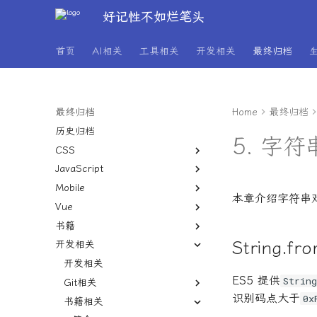
好记性不如烂笔头
首页
AI相关
工具相关
开发相关
最终归档
最终归档
Home
最终归档
历史归档
5. 字
CSS
JavaScript
关于
Mobile
CSS加载动画
关于
本章介绍字符串
Vue
Less、Sass和Stylus
Date.now()和
Uni app
new.Date().getTime()的区别
书籍
grid
微信小程序
关于
介绍
JSON
String.fr
开发相关
打印样式
ElementUI
每天演好一个情绪稳定的成年人
icon 循环使用
小程序
JS多文件类型判断
文字竖形排列
Jeecg
开发相关
navigateTo和redirectTo和
encodeURIComponent和
change获取当前值
JS大小写转换
uni.reLaunch区别
encodeURIComponent
ES5 提供
Strin
文字超出省略号显示
UI库
Git相关
Jeecg下拉单选字典
JS对象合并
onLoad与onShow的区别?
pdf查看及标题显示问题
识别码点大于
0x
黑暗模式
Vite
书籍相关
Jeecg下拉多选字典
AntDesign
Git仓库快捷push
JS本地存储读取
onReady和onLoad与onShow
rich-text不能识别换行符问题