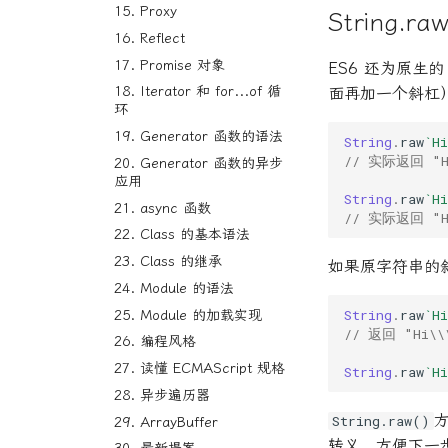
CSS 属性
15. Proxy
父组件向子组件传递数据
发布 Vue3 尤雨溪犯的3个错:
String.raw
是否包含某个字符
文件上传之类型限制
每一个都需开发者警惕
响应式布局
16. Reflect
网页打印
条件判断优化
表单添加星标不校验
本地启项目服务的时候报错
变形
17. Promise 对象
计算属性返回Boolean值
ES6 还为原生的 
格式转换为antd中table使用
sockjs-node/info?
表单重置不生效
CSS的单位
18. Iterator 和 for...of 循
面再加一个斜杠
t=1731490137384
检测数组中是否存在该数据
环
Advance
理解Vue3的CompositionAPI
解构赋值修改对象键值
19. Generator 函数的语法
String
.
raw
`Hi
Feature
打印样式
其他
// 实际返回 "
20. Generator 函数的异步
Layout
CSS 计数器
为什么是sb？
应用
String
.
raw
`H
Selectors
表单的 CSS 设置
多栏式布局
21. async 函数
// 实际返回 "H
Text
flex布局
属性选择器
22. Class 的基本语法
float
选择器
text-decoration
23. Class 的继承
如果原字符串的
Grid 布局
伪类选择器
文本
24. Module 的语法
Table 布局
空格
String
.
raw
`Hi
25. Module 的加载实现
// 返回 "Hi\\
26. 编程风格
27. 读懂 ECMAScript 规格
String
.
raw
`Hi
28. 异步遍历器
String.raw()
29. ArrayBuffer
转义，方便下一