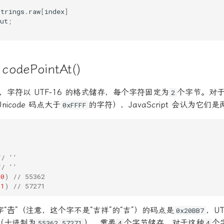
strings
.
raw
[
index
]
ut
;
dePointAt()
t 内部，字符以 UTF-16 的格式储存，每个字符固定为
个字节。对
2
icode 码点大于
的字符），JavaScript 会认为它们
0xFFFF
// ''
// ''
(
0
)
// 55362
(
1
)
// 57271
“𠮷”（注意，这个字不是“吉祥”的“吉”）的码点是
，UT
0x20BB7
（十进制为
），需要
个字节储存。对于这种
个
55362 57271
4
4