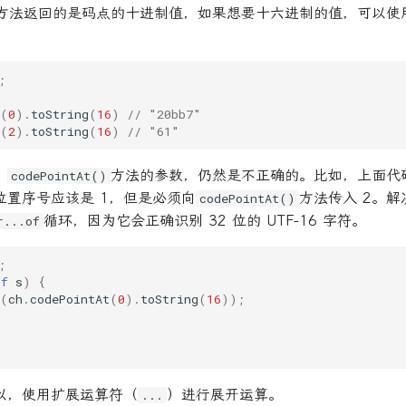
方法返回的是码点的十进制值，如果想要十六进制的值，可以使
;
(
0
).
toString
(
16
)
// "20bb7"
(
2
).
toString
(
16
)
// "61"
，
方法的参数，仍然是不正确的。比如，上面代
codePointAt()
位置序号应该是 1，但是必须向
方法传入 2。
codePointAt()
循环，因为它会正确识别 32 位的 UTF-16 字符。
r...of
;
of
s
)
{
(
ch
.
codePointAt
(
0
).
toString
(
16
));
以，使用扩展运算符（
）进行展开运算。
...