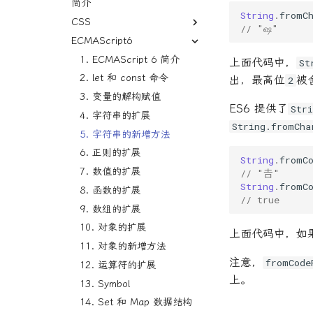
Vue2
Jeecg下拉框设置默认值
项目中css预处理器未安装可
一个仓库关联多个远程地址
简介
AntDesign列表List组件增加
的区别.md
String
.
fromC
JavaScript中Object.assign的
事件相关
以使用的问题
pagination分页器
Vue3
Jeecg前端获取当前登陆用户
关于
使用 GitHub Actions 实现博
CSS
// "ஷ"
使用
uniapp开发小程序小米手机真
对话输入框与键盘适配
信息
客自动化部署
AntDesign表单之Form表单
Vuex
Mac与Win之间依赖问题
说明
ECMAScript6
CSS高级功能
机底部间隙
JavaScript去除字符串空格
微信后退到指定页面
全局用户名
AntDesign选择器Select拿
Eslint
PDF流数据预览
ref和reactive
Vue2使用Vuex
CSS 动画
1. ECMAScript 6 简介
上手即用的模版化uniapp-
上面代码中，
St
JavaScript时间库Moment.js
到选择节点的lable
视频教程记录
常用命令
vue2
相关文章
Vue导出PDF
tab切换动态添加class
Vuex的使用方法及它的优缺点
eslint相关
背景
2. let 和 const 命令
出，最高位
被
2
JavaScript模版字符串
Ant Design form表单—重
订阅号服务号小程序
拉取GitHub仓库报错
上线前的分包问题
配置相关
state/params的使用方法及优
vue3 Vetur报错：has no
Vue下载文件之文件流
盒状模型
3. 变量的解构赋值
置方法不生效
console.timeEnd
ES6 提供了
Str
记录一些常用API规定及介绍
缺点.md
default export 组件没有默认
撤销commit操作
如何让输入框保持焦点不失去
Vue之Vuex从入门到实战
运行启动项目自动浏览器打开
颜色
4. 字符串的扩展
Antd中Table组件行类名添
删除对象中某条数据
导出
String.fromCha
watch监听
未拉去最新单身已经commit提
微信小程序预览
加
Vue之路由传参
常用组件
5. 字符串的新增方法
判断数据是否在某个数据对象中
关于插槽写法
交
二进制文件流下载
方法封装
form表单清空
Vue及Vue-Cli版本查看
display 属性
6. 正则的扩展
判断数组对象中是否有相同字段
哔哩哔哩视频
本地仓库关联远程仓库
String
.
fromC
列表项选中高亮
返回不同的页面判断
modal左上角关闭按钮不生
vue子组件添加事件无效问题
常用功能
7. 数值的扩展
// "𠮷"
字符串JSON与JSON互转
终端中文乱码问题
01-创建项目
效
多选框默认选中全部不允许修
API
String
.
fromC
Vue父子之间传值
字体
8. 函数的扩展
寻找数组对象的某个数据
改
解决仓库中存在DS_Store的
02-重写src
table多选和单选
// true
uCharts
getCurrentPages - 获取当
Vue项目 npm run serve 卡在
函数
9. 数组的扩展
问题
异步编程Promise,async,await
子组件修改数据影响父组件问
03-toRefs与toRef
前页面栈
table点击行选中
65%的问题
Cannot read property
图像处理
10. 对象的扩展
题
通过github存储一些安装包
上面代码中，如
数据筛选
16-computed计算属性
'labelWidth' of undefined
table编辑删除保存(多个)
::v-deep和/deep/和的区别是
CSS 概述
11. 对象的新增方法
循环调取接口提示语显示一次
非常用命令
数组合并
什么
17-watch
常见问题汇总
Table编辑删除保存
注意，
fromCode
响应式布局：media query
12. 运算符的扩展
数据传递
数组和字符串互转
一个增强console.log可读性的
ref与reactive
报错：未获取到context
table表格分页
上。
基本操作
13. Symbol
浏览器打印保存pdf重命名
Vite插件
数组对象层级格式转换
记录
选择多行获取多行数据
position
14. Set 和 Map 数据结构
父子组件通信与事件触发
创建项目报错
数组对象筛选指定后缀文件
1. Vue3简介
table首列序号