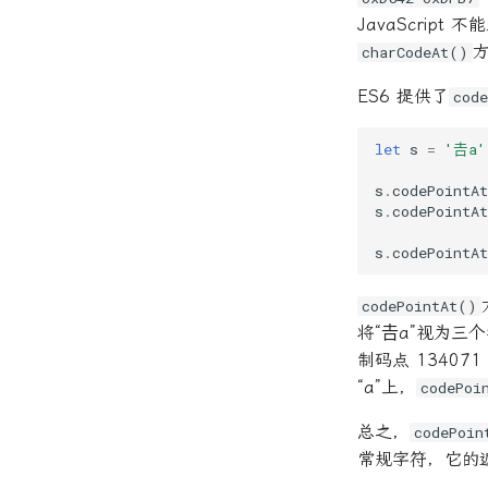
URLSearchParams 对象
结束北漂要做的事情
副卡、附卡、亲情卡、家庭卡
git rev-parse
19. declare 关键字
JavaScrip
10.12 File 对象，FileList
的区别
Web Share API
网课相关
git revert
20. d.ts 类型声明文件
对象，FileReader 对象
charCodeAt()
北京移动云电脑1年免费有效
Web Audio API
git rm
21. TypeScript 类型运算符
10.13 表单，FormData
期
Web Components
对象
ES6 提供了
cod
git show
22. TypeScript 的类型映射
河南郑州电信无忧卡代码
WebSocket
10.14 IndexedDB API
git stash
23. TypeScript 类型工具
let
s
=
'𠮷a'
10.15 Web Worker
Git switch
24. TypeScript 的注释指令
s
.
codePointAt
git tag
25. tsconfig.json
s
.
codePointAt
git update-index
26. tsc 命令行编译器
git update-ref
TypeScript 的 ES6 类型
s
.
codePointAt
git write-tree
TypeScript 类型缩小
codePointAt()
TypeScript 项目使用 npm
模块
将“𠮷a”视为三
TypeScript 的 React 支持
制码点 13407
类型运算
“a”上，
codePoi
总之，
codePoin
常规字符，它的