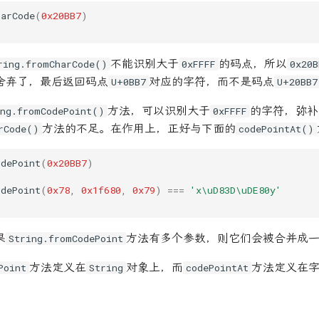
harCode
(
0x20BB7
)
不能识别大于
的码点，所以
ring.fromCharCode()
0xFFFF
0x20B
舍弃了，最后返回码点
对应的字符，而不是码点
U+0BB7
U+20BB7
方法，可以识别大于
的字符，弥补
ing.fromCodePoint()
0xFFFF
方法的不足。在作用上，正好与下面的
rCode()
codePointAt()
odePoint
(
0x20BB7
)
odePoint
(
0x78
,
0x1f680
,
0x79
)
===
'x\uD83D\uDE80y'
果
方法有多个参数，则它们会被合并成
String.fromCodePoint
方法定义在
对象上，而
方法定义在
Point
String
codePointAt