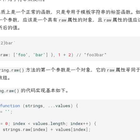
本质上是一个正常的函数，只是专用于模板字符串的标签函数。
一个参数，应该是一个具有
属性的对象，且
属性的值应
raw
raw
析后的值。
 2}bar`
raw
:
[
'foo'
,
'bar'
]
},
1
+
2
)
// "foo3bar"
方法的第一个参数是一个对象，它的
属性等同
ring.raw()
raw
数组。
的代码实现基本如下。
ng.raw()
function
(
strings
,
...
values
)
{
=
''
;
=
0
;
index
<
values
.
length
;
index
++
)
{
=
strings
.
raw
[
index
]
+
values
[
index
];