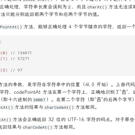
t 不能正确处理，字符串长度会误判为
，而且
方法无法读
2
charAt()
方法只能分别返回前两个字节和后两个字节的值。
方法，能够正确处理 4 个字节储存的字符，返回一
ePointAt()
;
(
0
)
// 134071
(
1
)
// 57271
(
2
)
// 97
方法的参数，是字符在字符串中的位置（从 0 开始）。上面代码中，J
个字符，codePointAt 方法在第一个字符上，正确地识别了“𠮷
1（即十六进制的
）。在第二个字符（即“𠮷”的后两个字节
20BB7
方法的结果与
方法相同。
ntAt()
charCodeAt()
方法会正确返回 32 位的 UTF-16 字符的码点。对于
tAt()
返回结果与
方法相同。
charCodeAt()