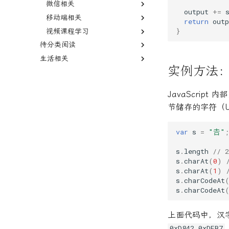
微信相关
DataV
08.DOM
GraphQL的用法
3. JavaScript相关
git cat-file
3.5 其他运算符，运算顺
4.4 console 对象与控制
5.11 JSON 对象
6.2 this 关键字
7.1 异步操作概述
安装
cluster 模块
output
+=
6. TypeScript 的元组类型
FormData 对象
2.6 函数
序
台
移动端相关
Less
公众号
09.事件
JSX 语法
4. ES6相关
说明
git checkout
5.2 属性描述对象
6.3 对象的继承
7.2 定时器
8.1 DOM 概述
npm exec 命令
events 模块
return
outp
7. TypeScript 的 symbol
Geolocation API
2.7 数组
}
视频课程学习
Swiper
小程序
Nuxt3使用vconsole
10.浏览器模型
生命周期方法
5. TS 相关
less和less-loader版本问题
微信公众号
git cherry-pick
5.3 Array 对象
6.4 Object 对象的相关方
7.3 Promise 对象
8.2 Node 接口
9.1 EventTarget 接口
npm init 命令
http 模块
类型
Headers 对象
法
待分类阅读
Uniapp
vConsole - 移动端开发调试利
Vue3课程
11.附录：网页元素接口
React-Router
6. 小程序公众号相关
vue2使用Swiper
关于
git clone
5.4 包装对象
8.3 NodeList 接口，
9.2 事件模型
10.1浏览器环境概述
npm link 命令
os 模块
8. TypeScript 的函数类型
器
IntersectionObserver
6.5 严格模式
HTMLCollection 接口
生活相关
谁也成为不了中国的 YouTube
Vue awesome swiper
三小时快速上手TypeScript
ReactDOM
7.Vue相关
暂停轮播
关于
1.教程相关
说明
git commit-tree
5.5 Boolean 对象
9.3 Event 对象
10.2 window 对象
11.1 <a> 元素
npm tag
process 对象
9. TypeScript 的对象类型
– 虹线
Intl.RelativeTimeFormat
8.4 ParentNode 接口，
实例方法：co
关于
大屏相关
Redux的用法
其他
Vue2使用Swiper
2.原生开发
快速梳理-上篇.md
git commit
5.6 Number 对象
9.4 鼠标事件
10.3 Navigator 对象，
11.2 <img> 元素
npm token
哔哩哔哩
10. TypeScript 的
ChildNode 接口
Intl segmenter API
Screen 对象。
NAS
百度地图
静态方法
大屏相关
3.框架开发
git diff
5.7 String 对象
9.5 键盘事件
11.3 <form> 元素
npm update
官方教程
使用vant-ui开发
关于
interface 接口
8.5 Document 节点
JavaScrip
Offline 应用
10.4 Cookie
TV
高德地图
NAS
React测试
地图相关需求积累
关于
其他
git hash-object
5.8 Math 对象
9.6 进度事件
11.4 <input> 元素
npm version
关于
框架开发记录
关于
11. TypeScript 的 class 类
8.6 Element 节点
节储存的字符（Un
Page Lifecycle API
10.5 XMLHttpRequest 对
型
其他
CMR 和 SMR
电视相关
TypeScript的用法
Vue2项目使用百度地图
关于
git init
5.9 Date 对象
9.7 表单事件
11.5 <button> 元素
npm view 命令
微信小程序 UI 库选择
接入企业微信客服
8.7 属性的操作
象
Page Visibility API
12. TypeScript 泛型
安卓相关
NAS安装虚拟机
TVBox 与点播源、直播源免费
全国高速公路实况监控摄像头
Webpack
实时监听缩放级别
git log
9.8 触摸事件
11.6 <option> 元素
npm whoami
注意事项
var
s
=
"𠮷"
;
8.8 Text 节点和
10.6 同源限制
使用教程_tvbox电视直播源
路况直播
Point lock API
13. TypeScript 的 Enum 类
就业工作相关
组RAID解释
跳过广告
WebpackDevServer
git ls-files
9.9 拖拉事件
11.7 <video>，<audio>
npx 使用教程
DocumentFragment 节点
10.7 CORS 通信
型
TVBox(影视盒子)软件集合 各
医保要交多少年，才能享受退
Request API
s
.
length
// 2
幼儿园
硬盘中 绿盘、蓝盘、紫盘、
失业金申请
git merge
9.10 其他常见事件
package.json
8.9 CSS 操作
个版本之间的区别和联系，一
休医保待遇？年限不够怎么
10.8 Storage 接口
14. TypeScript 的类型断言
s
.
charAt
(
0
)
黑盘、红盘有什么区别？nas
Response API
成考
2023年入学材料下载办理指南
git pull
9.11
发布
文看懂
办？可以一次性补交吗？
8.10 Mutation Observer
s
.
charAt
(
1
)
使用什么比较合适？nas专用
10.9 History 对象
15. TypeScript 模块
Server-Sent Events
GlobalEventHandlers 接
API
s
.
charCodeAt
档案相关
2023年北京幼儿园报名材料超
测试题
git rebase
脚本功能
盘是不是智商税？
小米电视更换桌面相关
微信企业邮箱绑定到手机客户
口
10.10 Location 对象，
16. TypeScript
s
.
charCodeAt
全汇总
Service Worker
端
联通移动电信
档案查询
git remote
Yarn 的用法
URL 对象，
namespace
非京籍无房上幼儿园记录(待补
SVG 图像
拼多多开店
URLSearchParams 对象
中国移动羊毛业务
git reset
17. TypeScript 装饰器
充...)
上面代码中，汉字
URL 对象
推送App
10.11 ArrayBuffer 对
中国移动羊毛活动
git restore
18. 装饰器（旧语法）
象，Blob 对象
0xD842 0xDFB7