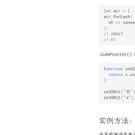
let
arr
=
[..
arr
.
forEach
(
ch
=>
conso
);
// 20bb7
// 61
codePointAt()
function
is32
return
c
.
co
}
is32Bit
(
"𠮷"
is32Bit
(
"a"
)
实例方法：no
许多欧洲语言有语