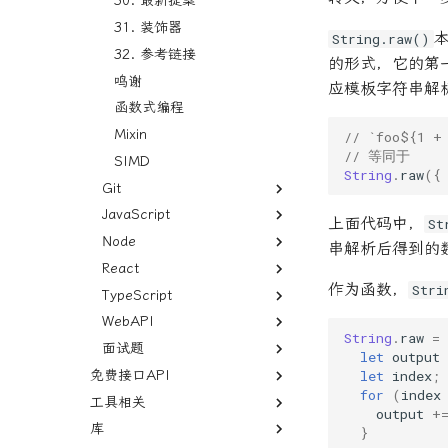
30. 最新提案
31. 装饰器
String.raw()
32. 参考链接
的形式，它的第
鸣谢
应模板字符串解
函数式编程
Mixin
// `foo${1 +
// 等同于
SIMD
String
.
raw
({
Git
JavaScript
Git
上面代码中，
St
Node
分支
前言
串解析后得到的
React
内部实现
01.入门篇
fs 模块
作为函数，
Stri
TypeScript
Git的操作
02.数据类型
Promise
React 概述
1.1 导论
WebAPI
参考链接
03.运算符
Node 的 REPL 环境
组件
1. TypeScript 语言简介
1.2 JavaScript 语言的历
2.1 数据类型概述
String
.
raw
=
史
面试题
标签
04.语法专题
定时器
基本概念
2. TypeScript 基本用法
Canvas API
2.2 null, undefined 和布
3.1 算术运算符
let
output
1.3 JavaScript 的基本语
尔值
let
index
;
免费接口API
Commands
05.标准库
Module
Context的用法
3. any 类型，unknown 类
剪贴板操作 Clipboard API
关于
3.2 比较运算符
4.1 数据类型的转换
法
型，never 类型
教程
2.3 数值
for
(
index
工具相关
免费接口API
06.面向对象编程
Npm
CSS
1. HTML相关
git add
3.3 布尔运算符
4.2 错误处理机制
5.2 Object 对象
this 变量
output
+
4. TypeScript 的类型系统
Fetch API 教程
2.4 字符串
库
Prettier 与 Linter
07.异步操作
Stdlib
表单
2. CSS相关
git branch
3.4 二进制位运算符
4.3 编程风格
5.10 RegExp 对象
6.1 实例对象与 new 命令
概述
}
5. TypeScript 的数组类型
FontFace API
2.5 对象