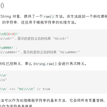
()
String 对象，提供了一个
方法。该方法返回一个斜杠都
raw()
）的字符串，往往用于模板字符串的处理方法。
\n
${
2
+
3
}
!`
Hi\\n5!"，显示的是转义后的结果 "Hi\n5!"
i\u000A!`
;
i\\u000A!"，显示的是转义后的结果 "Hi\u000A!"
斜杠已经转义，那么
会进行再次转义。
String.raw()
\\n`
\\n"
\\n`
===
"Hi\\\\n"
// true
方法可以作为处理模板字符串的基本方法，它会将所有变量替换
步作为字符串来使用。