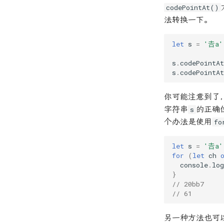
codePointAt()
法转换一下。
let
s
=
'𠮷a'
s
.
codePointAt
s
.
codePointAt
你可能注意到了
字符串
的正确
s
个办法是使用
fo
let
s
=
'𠮷a'
for
(
let
ch
console
.
log
}
// 20bb7
// 61
另一种方法也可