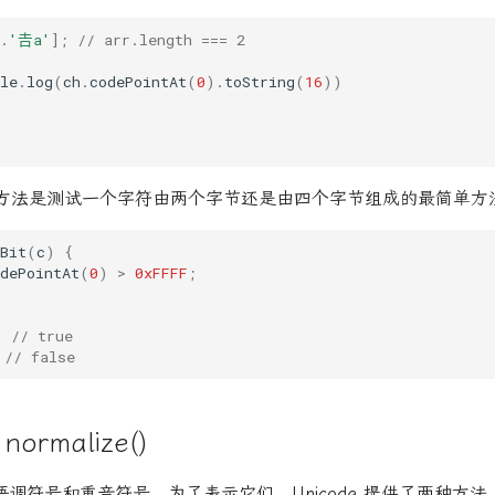
.
'𠮷a'
];
// arr.length === 2
le
.
log
(
ch
.
codePointAt
(
0
).
toString
(
16
))
方法是测试一个字符由两个字节还是由四个字节组成的最简单方
Bit
(
c
)
{
dePointAt
(
0
)
>
0xFFFF
;
)
// true
// false
rmalize()
调符号和重音符号。为了表示它们，Unicode 提供了两种方