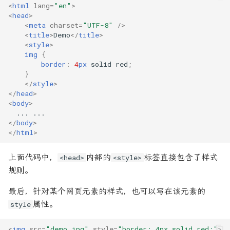
<
html
lang
=
"en"
>
<
head
>
<
meta
charset
=
"UTF-8"
/>
<
title
>
Demo
</
title
>
<
style
>
img
{
border
:
4
px
solid
red
;
}
</
style
>
</
head
>
<
body
>
</
body
>
</
html
>
上面代码中，
内部的
标签直接包含了样式
<head>
<style>
规则。
最后，针对某个网页元素的样式，也可以写在该元素的
属性。
style
<
img
src
=
"demo.jpg"
style
=
"border: 4px solid red;"
>