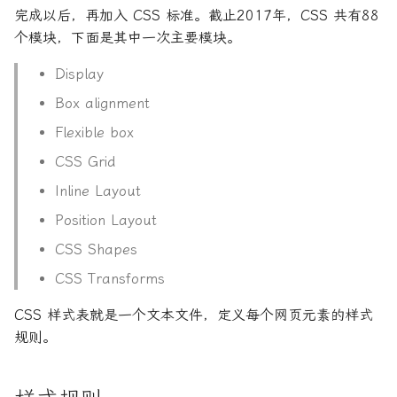
势？
真机底部间隙
JS本地存储读取
撤销commit操作
7. TypeScript 的 symbol 类
Headers 对象
iPhone 连接电脑频繁出现
获取用户收货地址
微信后退到指定页面
二进制文件流下载
在65%的问题
2.7 数组
10.7 CORS 通信
完成以后，再加入 CSS 标准。截止2017年，CSS 共有88
结束北漂要做的事情
型
窗问题
Node 版本
8.7 属性的操作
我的账单
Hexo
微信小程序
黑暗模式
Vuex
8. 函数的扩展
07.异步操作
JSX 语法
7.Vue相关
高德地图
成考
测试主题
前端流程图开源框架
git commit
5.6 Number 对象
9.8 触摸事件
npm update
个模块，下面是其中一次主要模块。
元素前后追加元素
上手即用的模版化uniapp-
JavaScript中Object.assign
未拉去最新单身已经commit
IntersectionObserver
顶部导航的一些知识
视频教程记录
列表项选中高亮
::v-deep和/deep/和的区
10.8 Storage 接口
vue2
网课相关
的使用
提交
8. TypeScript 的函数类型
重启访达
PicGo剪切板上传无反应
什么
8.8 Text 节点和
Mac
技术框架相关
Eslint
9. 数组的扩展
08.DOM
生命周期方法
其他
档案相关
git diff
5.7 String 对象
9.9 拖拉事件
npm version
Display
换行
DocumentFragment 节点
Intl.RelativeTimeFormat
订阅号服务号小程序
多选框默认选中全部不允
10.9 History 对象
Box alignment
上线前的分包问题
JavaScript去除字符串空格
本地仓库关联远程仓库
9. TypeScript 的对象类型
限免App
PicGo插件安装失败问题
改
一个增强console.log可读
MkDocs
规范标准
相关文章
10. 对象的扩展
09.事件
React-Router
联通移动电信
git hash-object
5.8 Math 对象
9.10 其他常见事件
npm view 命令
Flexible box
的Vite插件
8.9 CSS 操作
Intl segmenter API
记录一些常用API规定及介
10.10 Location 对象，U
如何让输入框保持焦点不
JavaScript时间库Moment.js
终端中文乱码问题
10. TypeScript 的 interface
Mac
brew是什么Mac怎么安装
子组件修改数据影响父组
对象，URLSearchParam
VPN
配置相关
11. 对象的新增方法
10.浏览器模型
ReactDOM
git init
5.9 Date 对象
9.11 GlobalEventHandle
npm whoami
CSS Grid
接口
题
创建项目报错
8.10 Mutation Observer
对象
Offline 应用
接口
Inline Layout
微信小程序预览
API
JavaScript模版字符串
解决仓库中存在DS_Store的
iTerm2 3.5.0 中文版 Ma
Vscode
12. 运算符的扩展
11.附录：网页元素接口
Redux的用法
git log
npx 使用教程
Position Layout
问题
11. TypeScript 的 class 类
大的终端模拟器
循环调取接口提示语显示
发布 Vue3 尤雨溪犯的3个
10.11 ArrayBuffer 对象
Page Lifecycle API
型
方法封装
每一个都需开发者警惕
Blob 对象
console.timeEnd
云存储
13. Symbol
静态方法
git ls-files
package.json
CSS Shapes
通过github存储一些安装包
通过n模块安装指定Node
数据传递
Page Visibility API
CSS Transforms
12. TypeScript 泛型
返回不同的页面判断
本地启项目服务的时候报
10.12 File 对象，FileList
删除对象中某条数据
其他
14. Set 和 Map 数据结构
React测试
git merge
发布
sockjs-node/info?
象，FileReader 对象
非常用命令
浏览器打印保存pdf重命名
Point lock API
CSS 样式表就是一个文本文件，定义每个网页元素的样式
t=1731490137384
13. TypeScript 的 Enum 类
API
判断数据是否在某个数据对象
内网穿透
15. Proxy
TypeScript的用法
git pull
脚本功能
规则。
型
10.13 表单，FormData 
中
父子组件通信与事件触发
Request API
理解Vue3的CompositionA
象
uCharts
刷机
16. Reflect
Webpack
git rebase
Yarn 的用法
14. TypeScript 的类型断言
判断数组对象中是否有相同字
父组件向子组件传递数据
Response API