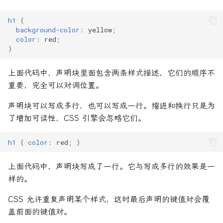
25. Module 的加载实现
身份认证
git tag
是否包含某个字符
24. TypeScript 的注释指令
h1
{
background-color
:
yellow
;
26. 编程风格
阿里网盘
git update-index
color
:
red
;
条件判断优化
25. tsconfig.json
}
27. 读懂 ECMAScript 规格
git update-ref
格式转换为antd中table使用
26. tsc 命令行编译器
上面代码中，声明块里面包含两条样式描述，它们的顺序不
28. 异步遍历器
git write-tree
重要，完全可以对调位置。
检测数组中是否存在该数据
TypeScript 的 ES6 类型
29. ArrayBuffer
声明块可以写成多行，也可以写成一行。缩进和换行只是为
解构赋值修改对象键值
TypeScript 类型缩小
了增加可读性，CSS 引擎会忽略它们。
30. 最新提案
其他
TypeScript 项目使用 npm
h1
{
color
:
red
;
}
模块
31. 装饰器
上面代码中，声明块写成了一行。它与写成多行的效果是一
TypeScript 的 React 支持
32. 参考链接
样的。
CSS 允许重复声明某个样式，这时最后声明的键值对会覆
类型运算
鸣谢
盖前面的键值对。