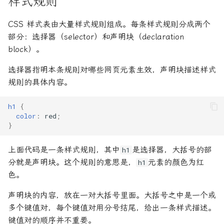
样式规则
10.14 IndexedDB API
段
图床相关
17. Promise 对象
WebpackDevServer
git remote
15. TypeScript 模块
网页打印
Server-Sent Events
CSS 样式表由大量样式规则组成。每条样式规则分成两个
10.15 Web Worker
字符串JSON与JSON互转
在线编辑器
18. Iterator 和 for...of 循
git reset
部分：选择器（selector）和声明块（declaration
16. TypeScript namespace
计算属性返回Boolean值
环
Service Worker
block）。
寻找数组对象的某个数据
开发环境
git restore
选择器指明本条规则对哪些网页元素生效，声明块描述样式
17. TypeScript 装饰器
19. Generator 函数的语法
SVG 图像
规则的具体内容。
异步编程
抓包工具相关
git rev-parse
Promise,async,await
18. 装饰器（旧语法）
20. Generator 函数的异步
URL 对象
h1
{
应用
服务器相关
git revert
color
:
red
;
数据筛选
19. declare 关键字
URLSearchParams 对象
}
21. async 函数
流程图相关
git rm
数组合并
20. d.ts 类型声明文件
Web Share API
上面代码是一条样式规则，其中
是选择器，大括号的部
h1
22. Class 的基本语法
科学上网
git show
分就是声明块。这个规则的意思是，
元素的颜色为红
h1
数组和字符串互转
21. TypeScript 类型运算符
Web Audio API
色。
23. Class 的继承
装机必备
git stash
数组对象层级格式转换
22. TypeScript 的类型映射
Web Components
声明块的内容，放在一对大括号里面。大括号之中是一个或
24. Module 的语法
谷歌浏览器
多个键值对，每个键值对用分号结尾，给出一条样式描述。
Git switch
数组对象筛选指定后缀文件
23. TypeScript 类型工具
WebSocket
键值对的顺序并不重要。