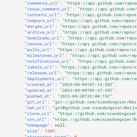
"comments_url"
:
"https://api.github.com/repo
"issue_comment_url"
:
"https://api.github.com/
"contents_url"
:
"https://api.github.com/repos
"compare_url"
:
"https://api.github.com/repos/
"merges_url"
:
"https://api.github.com/repos/x
"archive_url"
:
"https://api.github.com/repos/
"downloads_url"
:
"https://api.github.com/repo
"issues_url"
:
"https://api.github.com/repos/x
"pulls_url"
:
"https://api.github.com/repos/xi
"milestones_url"
:
"https://api.github.com/rep
"notifications_url"
:
"https://api.github.com/
"labels_url"
:
"https://api.github.com/repos/x
"releases_url"
:
"https://api.github.com/repos
"deployments_url"
:
"https://api.github.com/re
"created_at"
:
"2023-08-04T07:14:20Z"
,
"updated_at"
:
"2023-08-09T09:37:59Z"
,
"pushed_at"
:
"2023-08-20T23:00:19Z"
,
"git_url"
:
"git://github.com/xiaodongxier/Bei
"ssh_url"
:
"git@github.com:xiaodongxier/Beijn
"clone_url"
:
"https://github.com/xiaodongxier
"svn_url"
:
"https://github.com/xiaodongxier/B
"homepage"
:
null
,
"size"
:
1387
,
"stargazers_count"
:
0
,