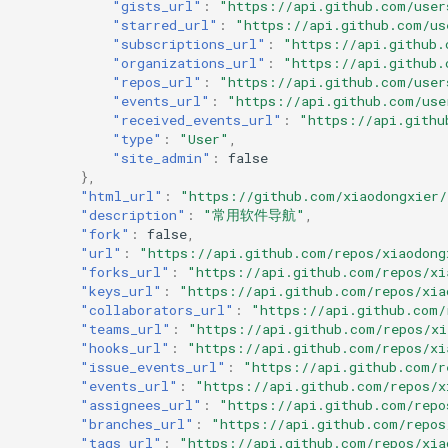
"gists_url"
:
"https://api.github.com/user
"starred_url"
:
"https://api.github.com/us
"subscriptions_url"
:
"https://api.github.
"organizations_url"
:
"https://api.github.
"repos_url"
:
"https://api.github.com/user
"events_url"
:
"https://api.github.com/use
"received_events_url"
:
"https://api.githu
"type"
:
"User"
,
"site_admin"
:
false
},
"html_url"
:
"https://github.com/xiaodongxier/
"description"
:
"常用软件导航"
,
"fork"
:
false
,
"url"
:
"https://api.github.com/repos/xiaodong
"forks_url"
:
"https://api.github.com/repos/xi
"keys_url"
:
"https://api.github.com/repos/xia
"collaborators_url"
:
"https://api.github.com/
"teams_url"
:
"https://api.github.com/repos/xi
"hooks_url"
:
"https://api.github.com/repos/xi
"issue_events_url"
:
"https://api.github.com/r
"events_url"
:
"https://api.github.com/repos/x
"assignees_url"
:
"https://api.github.com/repo
"branches_url"
:
"https://api.github.com/repos
"tags_url"
:
"https://api.github.com/repos/xia