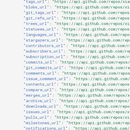
"tags_url"
:
"https://api.github.com/repos/xia
"blobs_url"
:
"https://api.github.com/repos/xi
"git_tags_url"
:
"https://api.github.com/repos
"git_refs_url"
:
"https://api.github.com/repos
"trees_url"
:
"https://api.github.com/repos/xi
"statuses_url"
:
"https://api.github.com/repos
"languages_url"
:
"https://api.github.com/repo
"stargazers_url"
:
"https://api.github.com/rep
"contributors_url"
:
"https://api.github.com/r
"subscribers_url"
:
"https://api.github.com/re
"subscription_url"
:
"https://api.github.com/r
"commits_url"
:
"https://api.github.com/repos/
"git_commits_url"
:
"https://api.github.com/re
"comments_url"
:
"https://api.github.com/repo
"issue_comment_url"
:
"https://api.github.com/
"contents_url"
:
"https://api.github.com/repos
"compare_url"
:
"https://api.github.com/repos/
"merges_url"
:
"https://api.github.com/repos/x
"archive_url"
:
"https://api.github.com/repos/
"downloads_url"
:
"https://api.github.com/repo
"issues_url"
:
"https://api.github.com/repos/x
"pulls_url"
:
"https://api.github.com/repos/xi
"milestones_url"
:
"https://api.github.com/rep
"notifications_url"
:
"https://api.github.com/