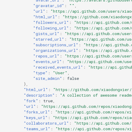
"gravatar_id"
:
""
,
"url"
:
"https://api.github.com/users/xiao
"html_url"
:
"https://github.com/xiaodongx
"followers_url"
:
"https://api.github.com/
"following_url"
:
"https://api.github.com/
"gists_url"
:
"https://api.github.com/user
"starred_url"
:
"https://api.github.com/us
"subscriptions_url"
:
"https://api.github.
"organizations_url"
:
"https://api.github.
"repos_url"
:
"https://api.github.com/user
"events_url"
:
"https://api.github.com/use
"received_events_url"
:
"https://api.githu
"type"
:
"User"
,
"site_admin"
:
false
},
"html_url"
:
"https://github.com/xiaodongxier/
"description"
:
"A collection of awesome readm
"fork"
:
true
,
"url"
:
"https://api.github.com/repos/xiaodong
"forks_url"
:
"https://api.github.com/repos/xi
"keys_url"
:
"https://api.github.com/repos/xia
"collaborators_url"
:
"https://api.github.com/
"teams_url"
:
"https://api.github.com/repos/xi