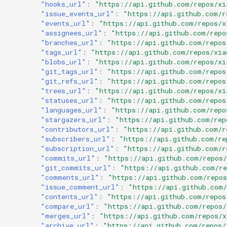
"hooks_url"
:
"https://api.github.com/repos/xi
"issue_events_url"
:
"https://api.github.com/r
"events_url"
:
"https://api.github.com/repos/x
"assignees_url"
:
"https://api.github.com/repo
"branches_url"
:
"https://api.github.com/repos
"tags_url"
:
"https://api.github.com/repos/xia
"blobs_url"
:
"https://api.github.com/repos/xi
"git_tags_url"
:
"https://api.github.com/repos
"git_refs_url"
:
"https://api.github.com/repos
"trees_url"
:
"https://api.github.com/repos/xi
"statuses_url"
:
"https://api.github.com/repos
"languages_url"
:
"https://api.github.com/repo
"stargazers_url"
:
"https://api.github.com/rep
"contributors_url"
:
"https://api.github.com/r
"subscribers_url"
:
"https://api.github.com/re
"subscription_url"
:
"https://api.github.com/r
"commits_url"
:
"https://api.github.com/repos/
"git_commits_url"
:
"https://api.github.com/re
"comments_url"
:
"https://api.github.com/repos
"issue_comment_url"
:
"https://api.github.com/
"contents_url"
:
"https://api.github.com/repos
"compare_url"
:
"https://api.github.com/repos/
"merges_url"
:
"https://api.github.com/repos/x
"archive_url"
:
"https://api.github.com/repos/