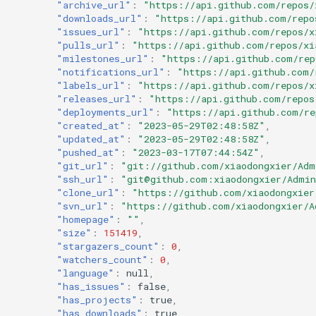
"archive_url"
:
"https://api.github.com/repos/
"downloads_url"
:
"https://api.github.com/repo
"issues_url"
:
"https://api.github.com/repos/x
"pulls_url"
:
"https://api.github.com/repos/xi
"milestones_url"
:
"https://api.github.com/rep
"notifications_url"
:
"https://api.github.com/
"labels_url"
:
"https://api.github.com/repos/x
"releases_url"
:
"https://api.github.com/repos
"deployments_url"
:
"https://api.github.com/re
"created_at"
:
"2023-05-29T02:48:58Z"
,
"updated_at"
:
"2023-05-29T02:48:58Z"
,
"pushed_at"
:
"2023-03-17T07:44:54Z"
,
"git_url"
:
"git://github.com/xiaodongxier/Adm
"ssh_url"
:
"git@github.com:xiaodongxier/Admin
"clone_url"
:
"https://github.com/xiaodongxier
"svn_url"
:
"https://github.com/xiaodongxier/A
"homepage"
:
""
,
"size"
:
151419
,
"stargazers_count"
:
0
,
"watchers_count"
:
0
,
"language"
:
null
,
"has_issues"
:
false
,
"has_projects"
:
true
,
"has_downloads"
:
true
,