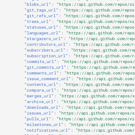
"blobs_url"
:
"https://api.github.com/repos/xi
"git_tags_url"
:
"https://api.github.com/repos
"git_refs_url"
:
"https://api.github.com/repos
"trees_url"
:
"https://api.github.com/repos/xi
"statuses_url"
:
"https://api.github.com/repos
"languages_url"
:
"https://api.github.com/repo
"stargazers_url"
:
"https://api.github.com/rep
"contributors_url"
:
"https://api.github.com/r
"subscribers_url"
:
"https://api.github.com/re
"subscription_url"
:
"https://api.github.com/r
"commits_url"
:
"https://api.github.com/repos/
"git_commits_url"
:
"https://api.github.com/re
"comments_url"
:
"https://api.github.com/repo
"issue_comment_url"
:
"https://api.github.com/
"contents_url"
:
"https://api.github.com/repos
"compare_url"
:
"https://api.github.com/repos/
"merges_url"
:
"https://api.github.com/repos/x
"archive_url"
:
"https://api.github.com/repos/
"downloads_url"
:
"https://api.github.com/repo
"issues_url"
:
"https://api.github.com/repos/x
"pulls_url"
:
"https://api.github.com/repos/xi
"milestones_url"
:
"https://api.github.com/rep
"notifications_url"
:
"https://api.github.com/