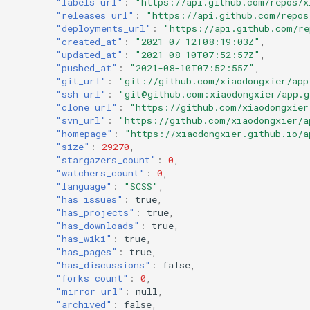
"labels_url"
:
"https://api.github.com/repos/x
"releases_url"
:
"https://api.github.com/repos
"deployments_url"
:
"https://api.github.com/re
"created_at"
:
"2021-07-12T08:19:03Z"
,
"updated_at"
:
"2021-08-10T07:52:57Z"
,
"pushed_at"
:
"2021-08-10T07:52:55Z"
,
"git_url"
:
"git://github.com/xiaodongxier/app
"ssh_url"
:
"git@github.com:xiaodongxier/app.g
"clone_url"
:
"https://github.com/xiaodongxier
"svn_url"
:
"https://github.com/xiaodongxier/a
"homepage"
:
"https://xiaodongxier.github.io/a
"size"
:
29270
,
"stargazers_count"
:
0
,
"watchers_count"
:
0
,
"language"
:
"SCSS"
,
"has_issues"
:
true
,
"has_projects"
:
true
,
"has_downloads"
:
true
,
"has_wiki"
:
true
,
"has_pages"
:
true
,
"has_discussions"
:
false
,
"forks_count"
:
0
,
"mirror_url"
:
null
,
"archived"
:
false
,