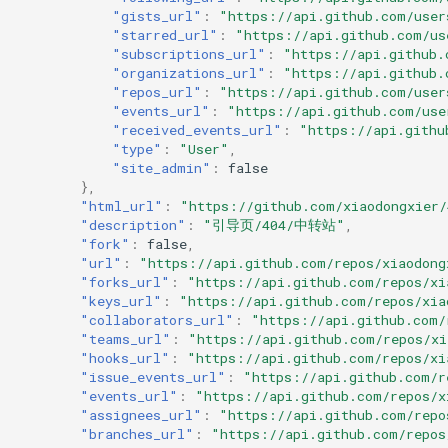
"gists_url"
:
"https://api.github.com/user
"starred_url"
:
"https://api.github.com/us
"subscriptions_url"
:
"https://api.github.
"organizations_url"
:
"https://api.github.
"repos_url"
:
"https://api.github.com/user
"events_url"
:
"https://api.github.com/use
"received_events_url"
:
"https://api.githu
"type"
:
"User"
,
"site_admin"
:
false
},
"html_url"
:
"https://github.com/xiaodongxier/
"description"
:
"引导页/404/中转站"
,
"fork"
:
false
,
"url"
:
"https://api.github.com/repos/xiaodong
"forks_url"
:
"https://api.github.com/repos/xi
"keys_url"
:
"https://api.github.com/repos/xia
"collaborators_url"
:
"https://api.github.com/
"teams_url"
:
"https://api.github.com/repos/xi
"hooks_url"
:
"https://api.github.com/repos/xi
"issue_events_url"
:
"https://api.github.com/r
"events_url"
:
"https://api.github.com/repos/x
"assignees_url"
:
"https://api.github.com/repo
"branches_url"
:
"https://api.github.com/repos