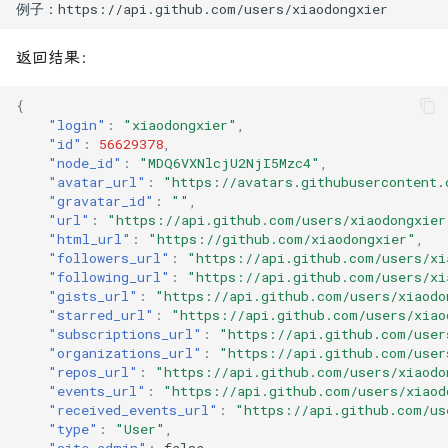
势？
iPhone 连接电脑频繁出现弹
容
获取用户收货地址
JS本地存储读取
窗问题
Node 版本
我的账单
测试主题
前端流程图开源框架
微信小程序
待分类阅读
黑暗模式
Vuex
移动端相关
成考
元素前后追加元素
顶部导航的一些知识
JavaScript中Object.assig
返回结果：
重启访达
PicGo剪切板上传无反应
的使用
技术框架相关
生活相关
Eslint
视频课程学习
档案相关
换行
{
"login"
:
"xiaodongxier"
,
限免App
PicGo插件安装失败问题
JavaScript去除字符串空
规范标准
相关文章
联通移动电信
"id"
:
56629378
,
"node_id"
:
"MDQ6VXNlcjU2NjI5Mzc4"
,
Mac
brew是什么Mac怎么安装
JavaScript时间库Moment.
配置相关
"avatar_url"
:
"https://avatars.githubusercontent.
"gravatar_id"
:
""
,
"url"
:
"https://api.github.com/users/xiaodongxier
iTerm2 3.5.0 中文版 Mac强
JavaScript模版字符串
"html_url"
:
"https://github.com/xiaodongxier"
,
大的终端模拟器
"followers_url"
:
"https://api.github.com/users/xi
console.timeEnd
"following_url"
:
"https://api.github.com/users/xi
"gists_url"
:
"https://api.github.com/users/xiaodo
通过n模块安装指定Node版本
"starred_url"
:
"https://api.github.com/users/xiao
删除对象中某条数据
"subscriptions_url"
:
"https://api.github.com/user
"organizations_url"
:
"https://api.github.com/user
"repos_url"
:
"https://api.github.com/users/xiaodo
判断数据是否在某个数据
"events_url"
:
"https://api.github.com/users/xiaod
中
"received_events_url"
:
"https://api.github.com/us
"type"
:
"User"
,
判断数组对象中是否有相
"site_admin"
:
false
,