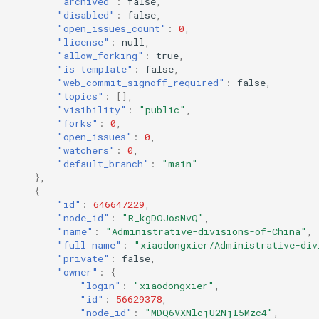
"archived"
:
false
,
"disabled"
:
false
,
"open_issues_count"
:
0
,
"license"
:
null
,
"allow_forking"
:
true
,
"is_template"
:
false
,
"web_commit_signoff_required"
:
false
,
"topics"
:
[],
"visibility"
:
"public"
,
"forks"
:
0
,
"open_issues"
:
0
,
"watchers"
:
0
,
"default_branch"
:
"main"
},
{
"id"
:
646647229
,
"node_id"
:
"R_kgDOJosNvQ"
,
"name"
:
"Administrative-divisions-of-China"
,
"full_name"
:
"xiaodongxier/Administrative-div
"private"
:
false
,
"owner"
:
{
"login"
:
"xiaodongxier"
,
"id"
:
56629378
,
"node_id"
:
"MDQ6VXNlcjU2NjI5Mzc4"
,