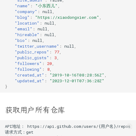
"name"
:
"小东西儿"
,
段
"company"
:
null
,
"blog"
:
"https://xiaodongxier.com"
,
字符串JSON与JSON互转
"location"
:
null
,
"email"
:
null
,
"hireable"
:
null
,
寻找数组对象的某个数据
"bio"
:
null
,
"twitter_username"
:
null
,
异步编程
"public_repos"
:
77
,
"public_gists"
:
3
,
Promise,async,await
"followers"
:
20
,
"following"
:
8
,
数据筛选
"created_at"
:
"2019-10-16T08:28:56Z"
,
"updated_at"
:
"2023-12-01T07:36:28Z"
}
数组合并
数组和字符串互转
获取用户所有仓库
数组对象层级格式转换
数组对象筛选指定后缀文