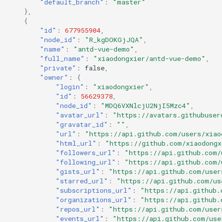
"default_branch"
:
"master"
},
{
"id"
:
677955904
,
"node_id"
:
"R_kgDOKGjJQA"
,
"name"
:
"antd-vue-demo"
,
"full_name"
:
"xiaodongxier/antd-vue-demo"
,
"private"
:
false
,
"owner"
:
{
"login"
:
"xiaodongxier"
,
"id"
:
56629378
,
"node_id"
:
"MDQ6VXNlcjU2NjI5Mzc4"
,
"avatar_url"
:
"https://avatars.githubuser
"gravatar_id"
:
""
,
"url"
:
"https://api.github.com/users/xiao
"html_url"
:
"https://github.com/xiaodongx
"followers_url"
:
"https://api.github.com/
"following_url"
:
"https://api.github.com/
"gists_url"
:
"https://api.github.com/user
"starred_url"
:
"https://api.github.com/us
"subscriptions_url"
:
"https://api.github.
"organizations_url"
:
"https://api.github.
"repos_url"
:
"https://api.github.com/user
"events_url"
:
"https://api.github.com/use