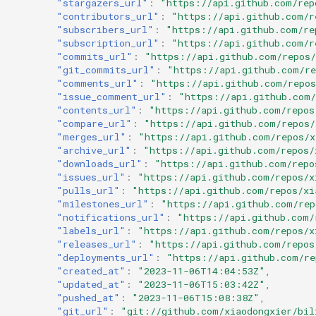
"stargazers_url"
:
"https://api.github.com/rep
"contributors_url"
:
"https://api.github.com/r
"subscribers_url"
:
"https://api.github.com/re
"subscription_url"
:
"https://api.github.com/r
"commits_url"
:
"https://api.github.com/repos/
"git_commits_url"
:
"https://api.github.com/re
"comments_url"
:
"https://api.github.com/repos
"issue_comment_url"
:
"https://api.github.com/
"contents_url"
:
"https://api.github.com/repos
"compare_url"
:
"https://api.github.com/repos/
"merges_url"
:
"https://api.github.com/repos/x
"archive_url"
:
"https://api.github.com/repos/
"downloads_url"
:
"https://api.github.com/repo
"issues_url"
:
"https://api.github.com/repos/x
"pulls_url"
:
"https://api.github.com/repos/xi
"milestones_url"
:
"https://api.github.com/rep
"notifications_url"
:
"https://api.github.com/
"labels_url"
:
"https://api.github.com/repos/x
"releases_url"
:
"https://api.github.com/repos
"deployments_url"
:
"https://api.github.com/re
"created_at"
:
"2023-11-06T14:04:53Z"
,
"updated_at"
:
"2023-11-06T15:03:42Z"
,
"pushed_at"
:
"2023-11-06T15:08:38Z"
,
"git_url"
:
"git://github.com/xiaodongxier/bil