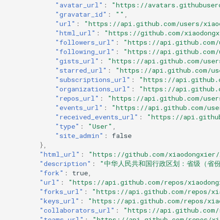
"avatar_url"
:
"https://avatars.githubuser
"gravatar_id"
:
""
,
"url"
:
"https://api.github.com/users/xiao
"html_url"
:
"https://github.com/xiaodongx
"followers_url"
:
"https://api.github.com/
"following_url"
:
"https://api.github.com/
"gists_url"
:
"https://api.github.com/user
"starred_url"
:
"https://api.github.com/us
"subscriptions_url"
:
"https://api.github.
"organizations_url"
:
"https://api.github.
"repos_url"
:
"https://api.github.com/user
"events_url"
:
"https://api.github.com/use
"received_events_url"
:
"https://api.githu
"type"
:
"User"
,
"site_admin"
:
false
},
"html_url"
:
"https://github.com/xiaodongxier/
"description"
:
"中华人民共和国行政区划：省级（省份
"fork"
:
true
,
"url"
:
"https://api.github.com/repos/xiaodong
"forks_url"
:
"https://api.github.com/repos/xi
"keys_url"
:
"https://api.github.com/repos/xia
"collaborators_url"
:
"https://api.github.com/
"teams_url"
:
"https://api.github.com/repos/xi