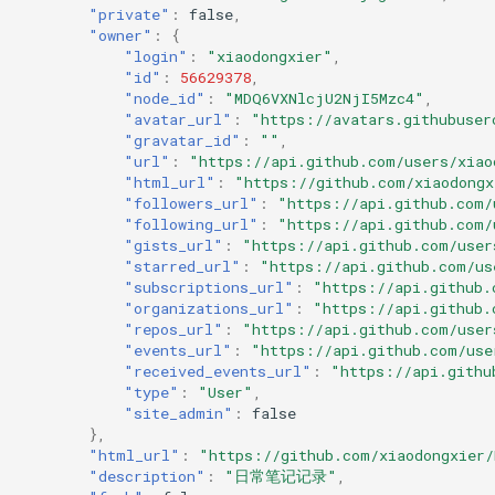
"private"
:
false
,
"owner"
:
{
"login"
:
"xiaodongxier"
,
"id"
:
56629378
,
"node_id"
:
"MDQ6VXNlcjU2NjI5Mzc4"
,
"avatar_url"
:
"https://avatars.githubuser
"gravatar_id"
:
""
,
"url"
:
"https://api.github.com/users/xiao
"html_url"
:
"https://github.com/xiaodongx
"followers_url"
:
"https://api.github.com/
"following_url"
:
"https://api.github.com/
"gists_url"
:
"https://api.github.com/user
"starred_url"
:
"https://api.github.com/us
"subscriptions_url"
:
"https://api.github.
"organizations_url"
:
"https://api.github.
"repos_url"
:
"https://api.github.com/user
"events_url"
:
"https://api.github.com/use
"received_events_url"
:
"https://api.githu
"type"
:
"User"
,
"site_admin"
:
false
},
"html_url"
:
"https://github.com/xiaodongxier/
"description"
:
"日常笔记记录"
,