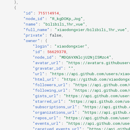
},
{
"id"
:
715114914
,
"node_id"
:
"R_kgDOKp_Jog"
,
"name"
:
"bilibili_1hr_vue"
,
"full_name"
:
"xiaodongxier/bilibili_1hr_vue"
,
"private"
:
false
,
"owner"
:
{
"login"
:
"xiaodongxier"
,
"id"
:
56629378
,
"node_id"
:
"MDQ6VXNlcjU2NjI5Mzc4"
,
"avatar_url"
:
"https://avatars.githubuser
"gravatar_id"
:
""
,
"url"
:
"https://api.github.com/users/xiao
"html_url"
:
"https://github.com/xiaodongx
"followers_url"
:
"https://api.github.com/
"following_url"
:
"https://api.github.com/
"gists_url"
:
"https://api.github.com/user
"starred_url"
:
"https://api.github.com/us
"subscriptions_url"
:
"https://api.github.
"organizations_url"
:
"https://api.github.
"repos_url"
:
"https://api.github.com/user
"events_url"
:
"https://api.github.com/use
"received_events_url"
:
"https://api.githu