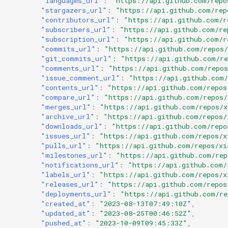
"languages_url"
:
"https://api.github.com/repo
"stargazers_url"
:
"https://api.github.com/rep
"contributors_url"
:
"https://api.github.com/r
"subscribers_url"
:
"https://api.github.com/re
"subscription_url"
:
"https://api.github.com/r
"commits_url"
:
"https://api.github.com/repos/
"git_commits_url"
:
"https://api.github.com/re
"comments_url"
:
"https://api.github.com/repo
"issue_comment_url"
:
"https://api.github.com/
"contents_url"
:
"https://api.github.com/repos
"compare_url"
:
"https://api.github.com/repos/
"merges_url"
:
"https://api.github.com/repos/x
"archive_url"
:
"https://api.github.com/repos/
"downloads_url"
:
"https://api.github.com/repo
"issues_url"
:
"https://api.github.com/repos/x
"pulls_url"
:
"https://api.github.com/repos/xi
"milestones_url"
:
"https://api.github.com/rep
"notifications_url"
:
"https://api.github.com/
"labels_url"
:
"https://api.github.com/repos/x
"releases_url"
:
"https://api.github.com/repos
"deployments_url"
:
"https://api.github.com/re
"created_at"
:
"2023-08-13T07:49:10Z"
,
"updated_at"
:
"2023-08-25T00:46:52Z"
,
"pushed_at"
:
"2023-10-09T09:45:33Z"
,