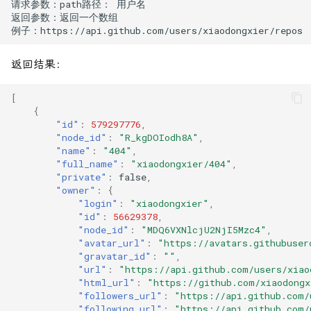
是否包含某个字符
条件判断优化
返回结果：
格式转换为antd中table使
[
{
"id"
:
579297776
,
检测数组中是否存在该数
"node_id"
:
"R_kgDOIodh8A"
,
"name"
:
"404"
,
解构赋值修改对象键值
"full_name"
:
"xiaodongxier/404"
,
"private"
:
false
,
"owner"
:
{
其他
"login"
:
"xiaodongxier"
,
"id"
:
56629378
,
"node_id"
:
"MDQ6VXNlcjU2NjI5Mzc4"
,
"avatar_url"
:
"https://avatars.githubuser
"gravatar_id"
:
""
,
"url"
:
"https://api.github.com/users/xiao
"html_url"
:
"https://github.com/xiaodongx
"followers_url"
:
"https://api.github.com/
"following_url"
:
"https://api.github.com/