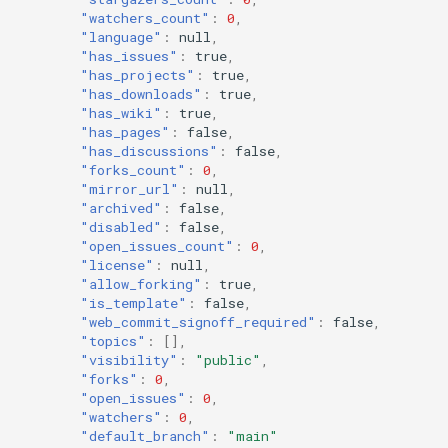
"watchers_count"
:
0
,
"language"
:
null
,
"has_issues"
:
true
,
"has_projects"
:
true
,
"has_downloads"
:
true
,
"has_wiki"
:
true
,
"has_pages"
:
false
,
"has_discussions"
:
false
,
"forks_count"
:
0
,
"mirror_url"
:
null
,
"archived"
:
false
,
"disabled"
:
false
,
"open_issues_count"
:
0
,
"license"
:
null
,
"allow_forking"
:
true
,
"is_template"
:
false
,
"web_commit_signoff_required"
:
false
,
"topics"
:
[],
"visibility"
:
"public"
,
"forks"
:
0
,
"open_issues"
:
0
,
"watchers"
:
0
,
"default_branch"
:
"main"