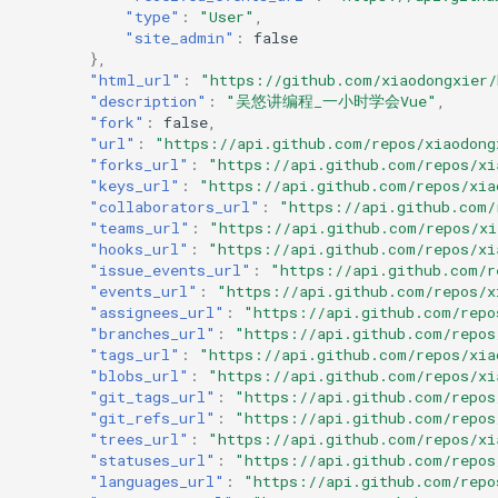
"type"
:
"User"
,
"site_admin"
:
false
},
"html_url"
:
"https://github.com/xiaodongxier/
"description"
:
"吴悠讲编程_一小时学会Vue"
,
"fork"
:
false
,
"url"
:
"https://api.github.com/repos/xiaodong
"forks_url"
:
"https://api.github.com/repos/xi
"keys_url"
:
"https://api.github.com/repos/xia
"collaborators_url"
:
"https://api.github.com/
"teams_url"
:
"https://api.github.com/repos/xi
"hooks_url"
:
"https://api.github.com/repos/xi
"issue_events_url"
:
"https://api.github.com/r
"events_url"
:
"https://api.github.com/repos/x
"assignees_url"
:
"https://api.github.com/repo
"branches_url"
:
"https://api.github.com/repos
"tags_url"
:
"https://api.github.com/repos/xia
"blobs_url"
:
"https://api.github.com/repos/xi
"git_tags_url"
:
"https://api.github.com/repos
"git_refs_url"
:
"https://api.github.com/repos
"trees_url"
:
"https://api.github.com/repos/xi
"statuses_url"
:
"https://api.github.com/repos
"languages_url"
:
"https://api.github.com/repo