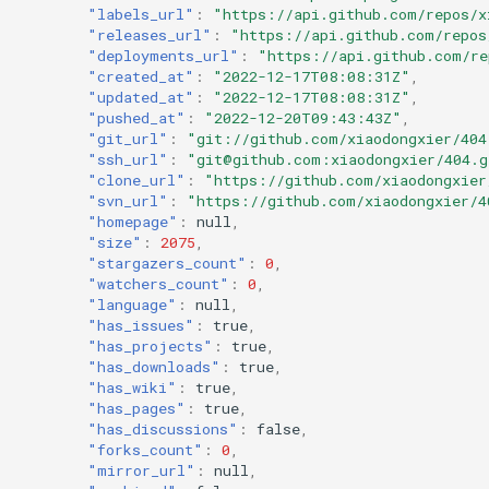
"labels_url"
:
"https://api.github.com/repos/x
"releases_url"
:
"https://api.github.com/repos
"deployments_url"
:
"https://api.github.com/re
"created_at"
:
"2022-12-17T08:08:31Z"
,
"updated_at"
:
"2022-12-17T08:08:31Z"
,
"pushed_at"
:
"2022-12-20T09:43:43Z"
,
"git_url"
:
"git://github.com/xiaodongxier/404
"ssh_url"
:
"git@github.com:xiaodongxier/404.g
"clone_url"
:
"https://github.com/xiaodongxier
"svn_url"
:
"https://github.com/xiaodongxier/4
"homepage"
:
null
,
"size"
:
2075
,
"stargazers_count"
:
0
,
"watchers_count"
:
0
,
"language"
:
null
,
"has_issues"
:
true
,
"has_projects"
:
true
,
"has_downloads"
:
true
,
"has_wiki"
:
true
,
"has_pages"
:
true
,
"has_discussions"
:
false
,
"forks_count"
:
0
,
"mirror_url"
:
null
,