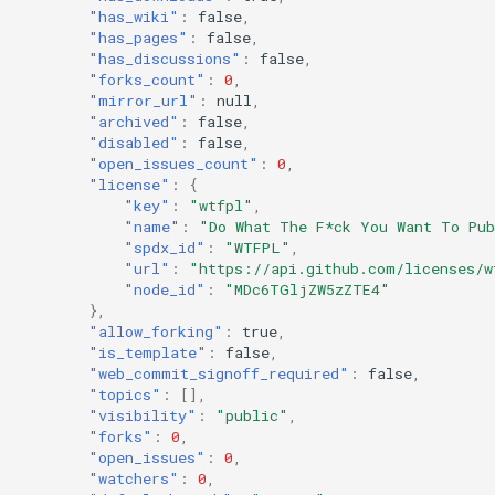
"has_wiki"
:
false
,
"has_pages"
:
false
,
"has_discussions"
:
false
,
"forks_count"
:
0
,
"mirror_url"
:
null
,
"archived"
:
false
,
"disabled"
:
false
,
"open_issues_count"
:
0
,
"license"
:
{
"key"
:
"wtfpl"
,
"name"
:
"Do What The F*ck You Want To Pu
"spdx_id"
:
"WTFPL"
,
"url"
:
"https://api.github.com/licenses/w
"node_id"
:
"MDc6TGljZW5zZTE4"
},
"allow_forking"
:
true
,
"is_template"
:
false
,
"web_commit_signoff_required"
:
false
,
"topics"
:
[],
"visibility"
:
"public"
,
"forks"
:
0
,
"open_issues"
:
0
,
"watchers"
:
0
,