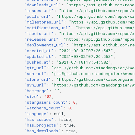
"downloads_url"
:
"https://api.github.com/repo
"issues_url"
:
"https://api.github.com/repos/x
"pulls_url"
:
"https://api.github.com/repos/xi
"milestones_url"
:
"https://api.github.com/rep
"notifications_url"
:
"https://api.github.com/
"labels_url"
:
"https://api.github.com/repos/x
"releases_url"
:
"https://api.github.com/repos
"deployments_url"
:
"https://api.github.com/re
"created_at"
:
"2021-08-02T07:26:54Z"
,
"updated_at"
:
"2021-08-02T07:26:56Z"
,
"pushed_at"
:
"2021-07-18T17:54:58Z"
,
"git_url"
:
"git://github.com/xiaodongxier/Awe
"ssh_url"
:
"git@github.com:xiaodongxier/Aweso
"clone_url"
:
"https://github.com/xiaodongxier
"svn_url"
:
"https://github.com/xiaodongxier/A
"homepage"
:
""
,
"size"
:
482
,
"stargazers_count"
:
0
,
"watchers_count"
:
0
,
"language"
:
null
,
"has_issues"
:
false
,
"has_projects"
:
true
,
"has_downloads"
:
true
,