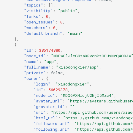
"topics"
:
[],
"visibility"
:
"public"
,
"forks"
:
0
,
"open_issues"
:
0
,
"watchers"
:
0
,
"default_branch"
:
"main"
},
{
"id"
:
385174880
,
"node_id"
:
"MDEwOlJlcG9zaXRvcnkzODUxNzQ4ODA=
"name"
:
"app"
,
"full_name"
:
"xiaodongxier/app"
,
"private"
:
false
,
"owner"
:
{
"login"
:
"xiaodongxier"
,
"id"
:
56629378
,
"node_id"
:
"MDQ6VXNlcjU2NjI5Mzc4"
,
"avatar_url"
:
"https://avatars.githubuser
"gravatar_id"
:
""
,
"url"
:
"https://api.github.com/users/xiao
"html_url"
:
"https://github.com/xiaodongx
"followers_url"
:
"https://api.github.com/
"following_url"
:
"https://api.github.com/