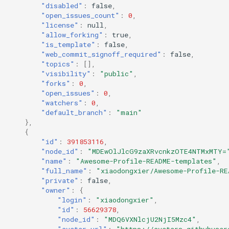
"disabled"
:
false
,
"open_issues_count"
:
0
,
"license"
:
null
,
"allow_forking"
:
true
,
"is_template"
:
false
,
"web_commit_signoff_required"
:
false
,
"topics"
:
[],
"visibility"
:
"public"
,
"forks"
:
0
,
"open_issues"
:
0
,
"watchers"
:
0
,
"default_branch"
:
"main"
},
{
"id"
:
391853116
,
"node_id"
:
"MDEwOlJlcG9zaXRvcnkzOTE4NTMxMTY=
"name"
:
"Awesome-Profile-README-templates"
,
"full_name"
:
"xiaodongxier/Awesome-Profile-RE
"private"
:
false
,
"owner"
:
{
"login"
:
"xiaodongxier"
,
"id"
:
56629378
,
"node_id"
:
"MDQ6VXNlcjU2NjI5Mzc4"
,
"avatar_url"
:
"https://avatars.githubuser