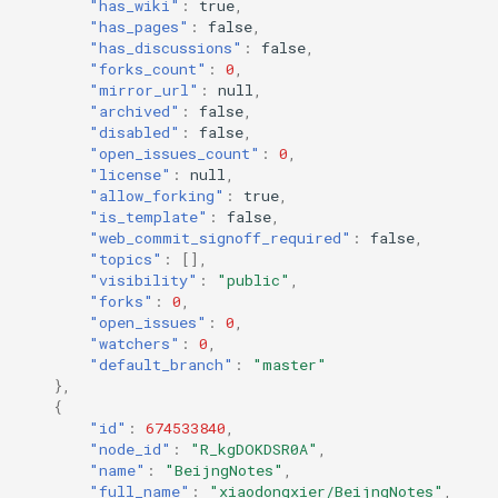
"has_wiki"
:
true
,
"has_pages"
:
false
,
"has_discussions"
:
false
,
"forks_count"
:
0
,
"mirror_url"
:
null
,
"archived"
:
false
,
"disabled"
:
false
,
"open_issues_count"
:
0
,
"license"
:
null
,
"allow_forking"
:
true
,
"is_template"
:
false
,
"web_commit_signoff_required"
:
false
,
"topics"
:
[],
"visibility"
:
"public"
,
"forks"
:
0
,
"open_issues"
:
0
,
"watchers"
:
0
,
"default_branch"
:
"master"
},
{
"id"
:
674533840
,
"node_id"
:
"R_kgDOKDSR0A"
,
"name"
:
"BeijngNotes"
,
"full_name"
:
"xiaodongxier/BeijngNotes"
,