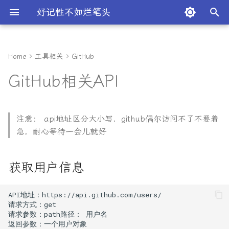
好记性不如烂笔头
键
入
Home
工具相关
GitHub
关于
AI 相关
随机图片API
Android studio汉化
关于
关于
获取用户信息
乱码
Hexo中_config.yml 配置文件
顶部导航栏一直显示
关于
解决 GitHub Failed to
关于
七牛云免费云存储记录
手机登录腾讯企业邮箱
Index
路由器刷系统
关于
MonacoEditor只读模式提示
关于
Charles
2024服务器购买记录
Logic Flow
MacMini局域网共享科学上
装机必备
切换 Google Chrome 到旧版
随机生成身份信息
说明
开发相关
历史归档
生活相关
如何减少打断提升效率
说明
yarn安装
api服务
关于
iconfont 与 SVG 的实际
去除百分号等字符
tabel组件垂直居中问题
咸虾米
v-charts修改刻度颜色
官方网站开发
2025年微信授权登录全方
Vue管理后台框架选择
关于
关于
关于
Uni app
关于
每天演好一个情绪稳定的
开发相关
谁也成为不了中国的
关于
考证相关
电子资料
水知道答案
Textarea props都有哪些
new ResizeObserver 是
以
GitHub相关API
的 ignore 和 skip_render 配
connect to 127.0.0.1 port
网.md
经典界面
对比
人
YouTube – 虹线
以传递的值
么？没用过
开
置的区别是什么
7890 after 5 ms:
开发书签
Mac本地随机生成文件
ChatGPT-Next-Web部署
获取用户所有仓库
初始化配置
Mac安装MkDocs
vscode代码块无法折叠问题
MonacoEditor在mounted周
包管理工具
免费托管服务提供商列表
LogicFlow一些参数配置
OhMyZsh安装
CSS
CSS
提升相关
上线的时候去掉console调试
开发环境
页面共享
当为 [2, 空属性 × 2, 3]
uniapp自动引入【unplugi
哔哩哔哩_咸虾米博主
ios滚动问题catchtouchmo
数据安全技术敏感个人信
CSS加载动画
Date.now()和
微信小程序
ElementUI
Git相关
NAS
Connection refused
期执行无效
Win
网页全屏
PK效果
候为什么一直为true？
auto-import】
理安全要求
new.Date().getTime()
退出问题
始
Hexo博客评论系统
注意： api地址区分大小写，github偶尔访问不了不要着
我的一言
Mac终端命令不生效
ChatGPT工具
获取仓库所有分支列表
配置代理
MkDocs使用
一些插件
通过yarn创建离线镜像仓库
服务
LogicFlow 事件通信
ClashX和TG配置
JS
JavaScript
育儿
部署在二级目录
重装系统步骤
生命周期
可以封装的一些方法
Less、Sass和Stylus
Jeecg
书籍相关
TV
搜
急，耐心等待一会儿就好
SVG是图片吗
基础方法
海报生成
JSON
页面中用了splitpanes后，
echarts没有随着页面的尺
我的书签
iCloud数据导出
chatgpt-ui
获取仓库某分支列表
MkDocs增加评论
不同项目使用不同配置
LogicFlow官方API相关
Mac安装cnpm
Uniapp
Mobile
自媒体
首页默认组件
小程序绑定企业微信客服
grid
UI库
免费接口API
其他
索
进行调整，怎么处理？
clip-path
禁止ios设备页面滑动的问
JS多文件类型判断
获取用户信息
我的小记
安卓手机日历和Apple日历双
快速导入key
为什么使用 MkDocs
格式化不换行
LogicFlow自定义边
Mac安装n模块进行node版本
Uniapp视频课程
Vue
TDesignChat
获取主分支文件列表
海报保存问题
打印样式
Vite
工具相关
安卓相关
向同步
管理
textarea拖拽小三角
获取发票信息
JS大小写转换
我的待办
安装了哪些插件
自动格式化问题
LogicFlow自定义边实战
V charts
书籍
Chatgpt问答
其他分支文件列表
跳转到腾讯文档
文字竖形排列
Vue2
库
就业工作相关
ios 系统介绍
Mac 终端 git status 显示中
为什么会有iconfont，怎
获取当前位置
JS对象合并
文乱码
生的？和图片相比他有什
我的设备
更换电脑运行报错问题解决
LogicFlow边操作
其他
开发相关
分支信息/提交信息等详细内
奇葩bug适配
文字超出省略号显示
Vue3
微信相关
幼儿园