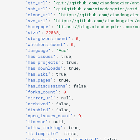
"git_url"
:
"git://github.com/xiaodongxier/ant
"ssh_url"
:
"git@github.com:xiaodongxier/antd-
"clone_url"
:
"https://github.com/xiaodongxier
"svn_url"
:
"https://github.com/xiaodongxier/a
"homepage"
:
"https://blog.xiaodongxier.com/an
"size"
:
22568
,
"stargazers_count"
:
0
,
"watchers_count"
:
0
,
"language"
:
"Vue"
,
"has_issues"
:
true
,
"has_projects"
:
true
,
"has_downloads"
:
true
,
"has_wiki"
:
true
,
"has_pages"
:
true
,
"has_discussions"
:
false
,
"forks_count"
:
0
,
"mirror_url"
:
null
,
"archived"
:
false
,
"disabled"
:
false
,
"open_issues_count"
:
0
,
"license"
:
null
,
"allow_forking"
:
true
,
"is_template"
:
false
,
"web_commit_signoff_required"
:
false
,